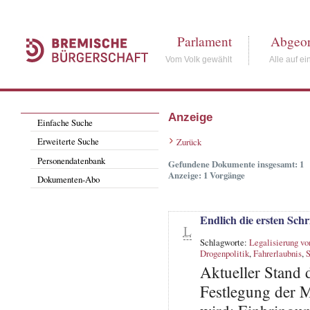
Parlament
Abgeor
Vom Volk gewählt
Alle auf ei
Anzeige
Einfache Suche
Erweiterte Suche
Zurück
Personendatenbank
Gefundene Dokumente insgesamt: 1
Anzeige: 1 Vorgänge
Dokumenten-Abo
Endlich die ersten Sch
L
Schlagworte:
Legalisierung vo
Drogenpolitik
,
Fahrerlaubnis
,
S
Aktueller Stand 
Festlegung der M