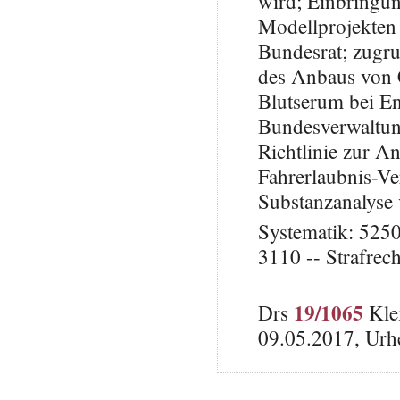
wird; Einbringun
Modellprojekten 
Bundesrat; zugr
des Anbaus von 
Blutserum bei En
Bundesverwaltung
Richtlinie zur A
Fahrerlaubnis-V
Substanzanalyse
Systematik: 5250
3110 -- Strafrech
19/1065
Drs
Kle
09.05.2017, Urh