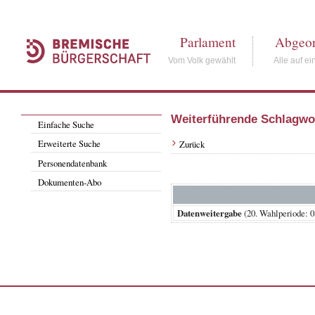
Parlament
Abgeor
Vom Volk gewählt
Alle auf ei
Weiterführende Schlagwo
Einfache Suche
Erweiterte Suche
Zurück
Personendatenbank
Dokumenten-Abo
Datenweitergabe
(20. Wahlperiode: