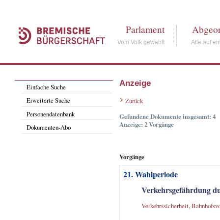
Parlament
Abgeor
Vom Volk gewählt
Alle auf ei
Anzeige
Einfache Suche
Erweiterte Suche
Zurück
Personendatenbank
Gefundene Dokumente insgesamt: 4
Anzeige: 2 Vorgänge
Dokumenten-Abo
Vorgänge
21. Wahlperiode
Verkehrsgefährdung d
Verkehrssicherheit
,
Bahnhofsvo