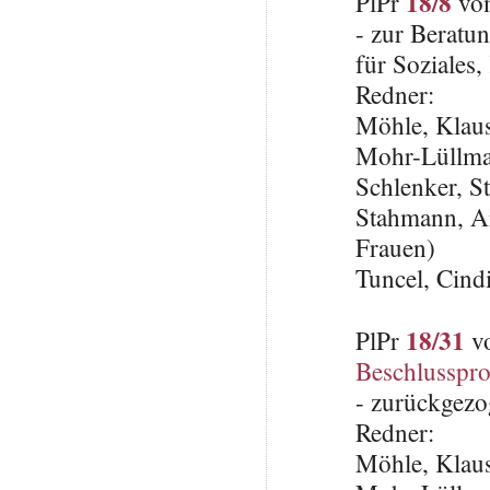
18/8
PlPr
vom
- zur Beratun
für Soziales
Redner:
Möhle, Klau
Mohr-Lüllma
Schlenker, S
Stahmann, An
Frauen)
Tuncel, Cin
18/31
PlPr
vo
Beschlusspro
- zurückgezo
Redner:
Möhle, Klau