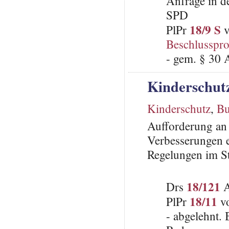
Anfrage in d
SPD
18/9 S
PlPr
v
Beschlusspro
- gem. § 30 
Kinderschutz
Kinderschutz
,
Bu
Aufforderung an 
Verbesserungen e
Regelungen im St
18/121
Drs
A
18/11
PlPr
vo
- abgelehnt.