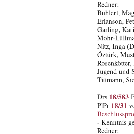
Redner:
Buhlert, Ma
Erlanson, Pe
Garling, Kar
Mohr-Lüllma
Nitz, Inga 
Öztürk, Must
Rosenkötter, 
Jugend und S
Tittmann, Sie
18/583
Drs
B
18/31
PlPr
vo
Beschlusspro
- Kenntnis 
Redner: