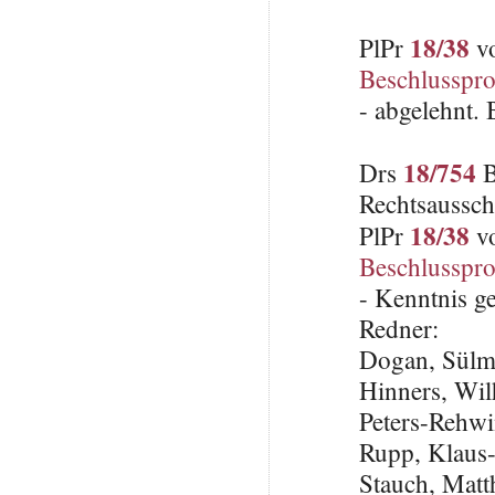
18/38
PlPr
vo
Beschlusspro
- abgelehnt.
18/754
Drs
B
Rechtsaussch
18/38
PlPr
vo
Beschlusspro
- Kenntnis 
Redner:
Dogan, Sülm
Hinners, Wi
Peters-Rehwi
Rupp, Klaus
Stauch, Matth