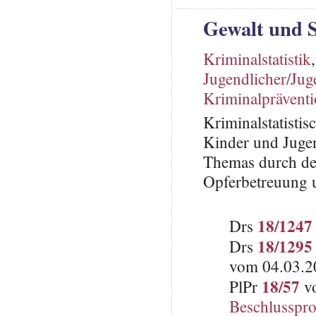
Gewalt und 
Kriminalstatistik
Jugendlicher/Jug
Kriminalprävent
Kriminalstatisti
Kinder und Jugen
Themas durch de
Opferbetreuung u
18/1247
Drs
18/1295
Drs
vom 04.03.2
18/57
PlPr
vo
Beschlusspro