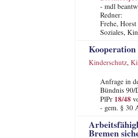
- mdl beantw
Redner:
Frehe, Horst 
Soziales, Ki
Kooperation 
Kinderschutz
,
Ki
Anfrage in d
Bündnis 90/
18/48
PlPr
vo
- gem. § 30 
Arbeitsfähig
Bremen siche