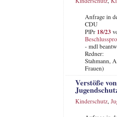
Kinderschutz
,
Ki
Anfrage in d
CDU
18/23
PlPr
vo
Beschlusspro
- mdl beantw
Redner:
Stahmann, An
Frauen)
Verstöße von
Jugendschut
Kinderschutz
,
Ju