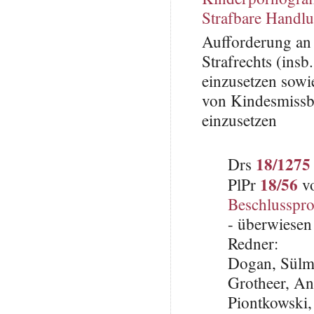
Strafbare Handl
Aufforderung an 
Strafrechts (ins
einzusetzen sow
von Kindesmissb
einzusetzen
18/1275
Drs
18/56
PlPr
vo
Beschlusspro
- überwiesen
Redner:
Dogan, Sülm
Grotheer, An
Piontkowski,