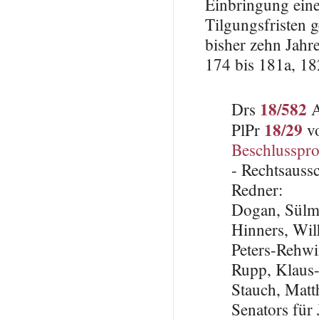
Einbringung eine
Tilgungsfristen 
bisher zehn Jahr
174 bis 181a, 18
18/582
Drs
A
18/29
PlPr
vo
Beschlusspro
- Rechtsauss
Redner:
Dogan, Sülm
Hinners, Wi
Peters-Rehwi
Rupp, Klaus
Stauch, Matth
Senators für