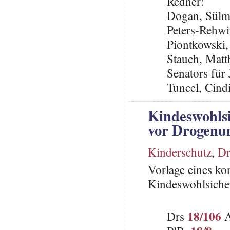
Redner:
Dogan, Sülm
Peters-Rehwi
Piontkowski,
Stauch, Matth
Senators für
Tuncel, Cin
Kindeswohls
vor Drogenu
Kinderschutz
,
Dr
Vorlage eines k
Kindeswohlsich
18/106
Drs
A