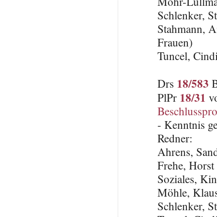
Mohr-Lüllma
Schlenker, S
Stahmann, An
Frauen)
Tuncel, Cin
18/583
Drs
B
18/31
PlPr
vo
Beschlusspro
- Kenntnis 
Redner:
Ahrens, San
Frehe, Horst 
Soziales, Ki
Möhle, Klau
Schlenker, S