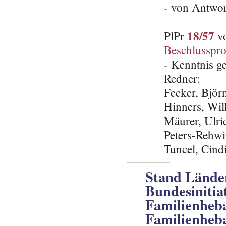
- von Antwo
18/57
PlPr
vo
Beschlusspro
- Kenntnis 
Redner:
Fecker, Björ
Hinners, Wi
Mäurer, Ulri
Peters-Rehwi
Tuncel, Cin
Stand Lände
Bundesinitia
Familienheb
Familienhe