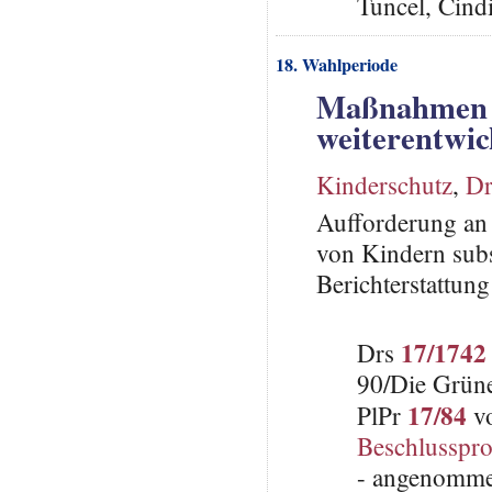
Tuncel, Cin
18. Wahlperiode
Maßnahmen z
weiterentwic
Kinderschutz
,
Dr
Aufforderung an
von Kindern subs
Berichterstattung
17/1742
Drs
90/Die Grün
17/84
PlPr
vo
Beschlusspro
- angenomme