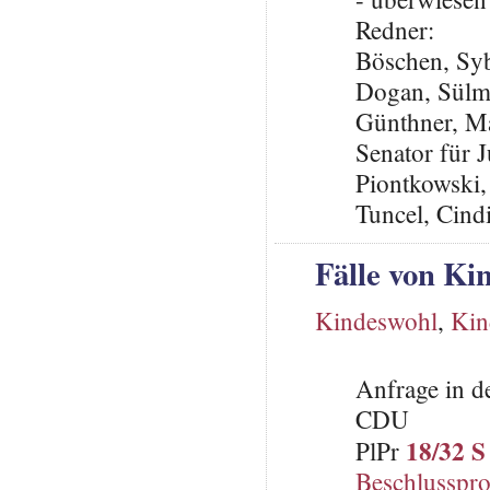
Redner:
Böschen, Syb
Dogan, Sülm
Günthner, Ma
Senator für 
Piontkowski,
Tuncel, Cin
Fälle von K
Kindeswohl
,
Kin
Anfrage in d
CDU
18/32 S
PlPr
Beschlusspro