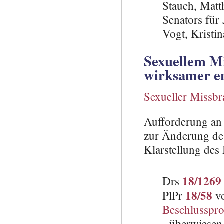
Stauch, Matth
Senators für
Vogt, Kristi
Sexuellem M
wirksamer e
Sexueller Missb
Aufforderung an 
zur Änderung des
Klarstellung des
18/1269
Drs
18/58
PlPr
vo
Beschlusspro
- überwiesen