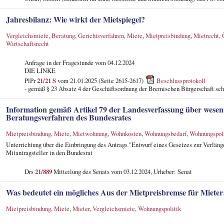
Jahresbilanz: Wie wirkt der Mietspiegel?
Vergleichsmiete
,
Beratung
,
Gerichtsverfahren
,
Miete
,
Mietpreisbindung
,
Mietrecht
,
Wirtschaftsrecht
Anfrage in der Fragestunde
vom 04.12.2024
DIE LINKE
PlPr
21/21 S
vom 21.01.2025 (Seite 2615-2617)
Beschlussprotokoll
- gemäß § 23 Absatz 4 der Geschäftsordnung der Bremischen Bürgerschaft schr
Information gemäß Artikel 79 der Landesverfassung über wesen
Beratungsverfahren des Bundesrates
Mietpreisbindung
,
Miete
,
Mietwohnung
,
Wohnkosten
,
Wohnungsbedarf
,
Wohnungspoli
Unterrichtung über die Einbringung des Antrags "Entwurf eines Gesetzes zur Verläng
Mitantragsteller in den Bundesrat
Drs
21/889
Mitteilung des Senats vom 03.12.2024, Urheber: Senat
Was bedeutet ein mögliches Aus der Mietpreisbremse für Miete
Mietpreisbindung
,
Miete
,
Mieter
,
Vergleichsmiete
,
Wohnungspolitik