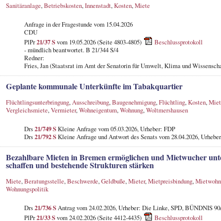
Sanitäranlage
,
Betriebskosten
,
Innenstadt
,
Kosten
,
Miete
Anfrage in der Fragestunde
vom 15.04.2026
CDU
PlPr
21/37 S
vom 19.05.2026 (Seite 4803-4805)
Beschlussprotokoll
- mündlich beantwortet. B 21/344 S/4
Redner:
Fries, Jan (Staatsrat im Amt der Senatorin für Umwelt, Klima und Wissenscha
Geplante kommunale Unterkünfte im Tabakquartier
Flüchtlingsunterbringung
,
Ausschreibung
,
Baugenehmigung
,
Flüchtling
,
Kosten
,
Miet
Vergleichsmiete
,
Vermieter
,
Wohneigentum
,
Wohnung
,
Woltmershausen
Drs
21/749 S
Kleine Anfrage vom 05.03.2026, Urheber: FDP
Drs
21/792 S
Kleine Anfrage und Antwort des Senats vom 28.04.2026, Urheber
Bezahlbare Mieten in Bremen ermöglichen und Mietwucher unte
schaffen und bestehende Strukturen stärken
Miete
,
Beratungsstelle
,
Beschwerde
,
Geldbuße
,
Mieter
,
Mietpreisbindung
,
Mietwohn
Wohnungspolitik
Drs
21/736 S
Antrag vom 24.02.2026, Urheber: Die Linke, SPD, BÜNDNIS
PlPr
21/33 S
vom 24.02.2026 (Seite 4412-4435)
Beschlussprotokoll