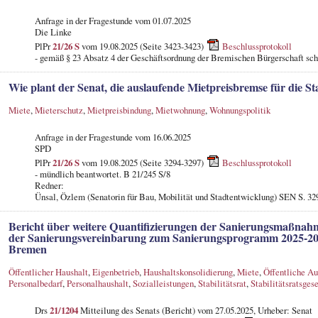
Anfrage in der Fragestunde
vom 01.07.2025
Die Linke
PlPr
21/26 S
vom 19.08.2025 (Seite 3423-3423)
Beschlussprotokoll
- gemäß § 23 Absatz 4 der Geschäftsordnung der Bremischen Bürgerschaft schr
Wie plant der Senat, die auslaufende Mietpreisbremse für die S
Miete
,
Mieterschutz
,
Mietpreisbindung
,
Mietwohnung
,
Wohnungspolitik
Anfrage in der Fragestunde
vom 16.06.2025
SPD
PlPr
21/26 S
vom 19.08.2025 (Seite 3294-3297)
Beschlussprotokoll
- mündlich beantwortet. B 21/245 S/8
Redner:
Ünsal, Özlem (Senatorin für Bau, Mobilität und Stadtentwicklung) SEN S. 32
Bericht über weitere Quantifizierungen der Sanierungsmaßnahm
der Sanierungsvereinbarung zum Sanierungsprogramm 2025-202
Bremen
Öffentlicher Haushalt
,
Eigenbetrieb
,
Haushaltskonsolidierung
,
Miete
,
Öffentliche A
Personalbedarf
,
Personalhaushalt
,
Sozialleistungen
,
Stabilitätsrat
,
Stabilitätsratsges
Drs
21/1204
Mitteilung des Senats (Bericht) vom 27.05.2025, Urheber: Senat