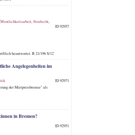
Öffentlichkeitsarbeit
,
Strafrecht
,
ID 92957
iftlich beantwortet. B 21/196 S/12
tliche Angelegenheiten im
tik
ID 92971
erung der Mietpreisbremse" als
r:innen in Bremen?
ID 92951