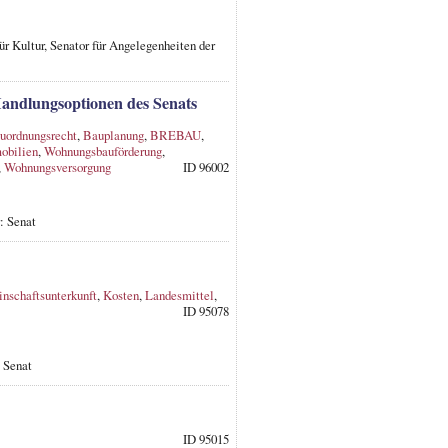
ür Kultur, Senator für Angelegenheiten der
andlungsoptionen des Senats
uordnungsrecht
,
Bauplanung
,
BREBAU
,
bilien
,
Wohnungsbauförderung
,
,
Wohnungsversorgung
ID 96002
: Senat
nschaftsunterkunft
,
Kosten
,
Landesmittel
,
ID 95078
 Senat
ID 95015