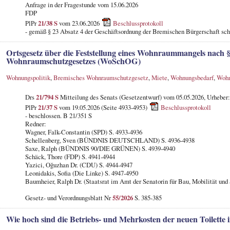
Anfrage in der Fragestunde
vom 15.06.2026
FDP
PlPr
21/38 S
vom 23.06.2026
Beschlussprotokoll
- gemäß § 23 Absatz 4 der Geschäftsordnung der Bremischen Bürgerschaft schr
Ortsgesetz über die Feststellung eines Wohnraummangels nach §
Wohnraumschutzgesetzes (WoSchOG)
Wohnungspolitik
,
Bremisches Wohnraumschutzgesetz
,
Miete
,
Wohnungsbedarf
,
Wohn
Drs
21/794 S
Mitteilung des Senats (Gesetzentwurf) vom 05.05.2026, Urheber:
PlPr
21/37 S
vom 19.05.2026 (Seite 4933-4953)
Beschlussprotokoll
- beschlossen. B 21/351 S
Redner:
Wagner, Falk-Constantin (SPD) S. 4933-4936
Schellenberg, Sven (BÜNDNIS DEUTSCHLAND) S. 4936-4938
Saxe, Ralph (BÜNDNIS 90/DIE GRÜNEN) S. 4939-4940
Schäck, Thore (FDP) S. 4941-4944
Yazici, Oğuzhan Dr. (CDU) S. 4944-4947
Leonidakis, Sofia (Die Linke) S. 4947-4950
Baumheier, Ralph Dr. (Staatsrat im Amt der Senatorin für Bau, Mobilität und
Gesetz- und Verordnungsblatt Nr
55/2026
S. 385-385
Wie hoch sind die Betriebs- und Mehrkosten der neuen Toilette 