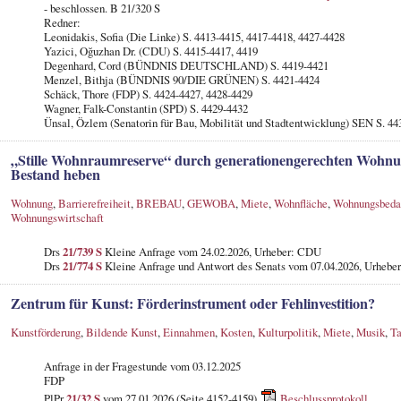
- beschlossen. B 21/320 S
Redner:
Leonidakis, Sofia (Die Linke) S. 4413-4415, 4417-4418, 4427-4428
Yazici, Oğuzhan Dr. (CDU) S. 4415-4417, 4419
Degenhard, Cord (BÜNDNIS DEUTSCHLAND) S. 4419-4421
Menzel, Bithja (BÜNDNIS 90/DIE GRÜNEN) S. 4421-4424
Schäck, Thore (FDP) S. 4424-4427, 4428-4429
Wagner, Falk-Constantin (SPD) S. 4429-4432
Ünsal, Özlem (Senatorin für Bau, Mobilität und Stadtentwicklung) SEN S. 44
„Stille Wohnraumreserve“ durch generationengerechten Wohn
Bestand heben
Wohnung
,
Barrierefreiheit
,
BREBAU
,
GEWOBA
,
Miete
,
Wohnfläche
,
Wohnungsbeda
Wohnungswirtschaft
Drs
21/739 S
Kleine Anfrage vom 24.02.2026, Urheber: CDU
Drs
21/774 S
Kleine Anfrage und Antwort des Senats vom 07.04.2026, Urheber
Zentrum für Kunst: Förderinstrument oder Fehlinvestition?
Kunstförderung
,
Bildende Kunst
,
Einnahmen
,
Kosten
,
Kulturpolitik
,
Miete
,
Musik
,
T
Anfrage in der Fragestunde
vom 03.12.2025
FDP
PlPr
21/32 S
vom 27.01.2026 (Seite 4152-4159)
Beschlussprotokoll