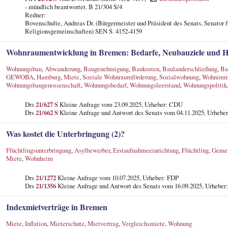
- mündlich beantwortet. B 21/304 S/4
Redner:
Bovenschulte, Andreas Dr. (Bürgermeister und Präsident des Senats, Senator f
Religionsgemeinschaften) SEN S. 4152-4159
Wohnraumentwicklung in Bremen: Bedarfe, Neubauziele und H
Wohnungsbau
,
Abwanderung
,
Baugenehmigung
,
Baukosten
,
Baulanderschließung
,
Ba
GEWOBA
,
Hamburg
,
Miete
,
Soziale Wohnraumförderung
,
Sozialwohnung
,
Wohnimmo
Wohnungsbaugenossenschaft
,
Wohnungsbedarf
,
Wohnungsleerstand
,
Wohnungspolitik
Drs
21/627 S
Kleine Anfrage vom 23.09.2025, Urheber: CDU
Drs
21/662 S
Kleine Anfrage und Antwort des Senats vom 04.11.2025, Urheber
Was kostet die Unterbringung (2)?
Flüchtlingsunterbringung
,
Asylbewerber
,
Erstaufnahmeeinrichtung
,
Flüchtling
,
Gemei
Miete
,
Wohnheim
Drs
21/1272
Kleine Anfrage vom 10.07.2025, Urheber: FDP
Drs
21/1356
Kleine Anfrage und Antwort des Senats vom 16.09.2025, Urheber:
Indexmietverträge in Bremen
Miete
,
Inflation
,
Mieterschutz
,
Mietvertrag
,
Vergleichsmiete
,
Wohnung