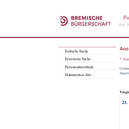
Pa
Vom Vo
Anz
Einfache Suche
Erweiterte Suche
Zur
Personendatenbank
Gefun
Anzei
Dokumenten-Abo
Vorgä
21.