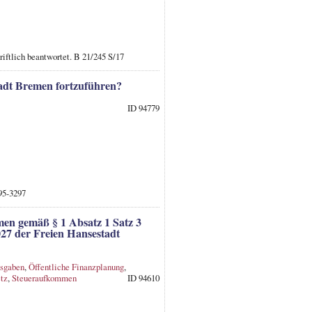
iftlich beantwortet. B 21/245 S/17
tadt Bremen fortzuführen?
ID 94779
95-3297
en gemäß § 1 Absatz 1 Satz 3
7 der Freien Hansestadt
usgaben
,
Öffentliche Finanzplanung
,
etz
,
Steueraufkommen
ID 94610