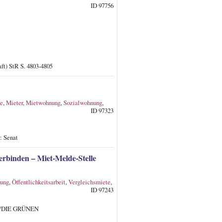
ID 97756
ft) StR S. 4803-4805
e
,
Mieter
,
Mietwohnung
,
Sozialwohnung
,
ID 97323
: Senat
rbinden – Miet-Melde-Stelle
ung
,
Öffentlichkeitsarbeit
,
Vergleichsmiete
,
ID 97243
 90/DIE GRÜNEN