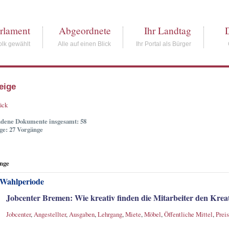
rlament
Abgeordnete
Ihr Landtag
lk gewählt
Alle auf einen Blick
Ihr Portal als Bürger
eige
ück
dene Dokumente insgesamt: 58
ge: 27 Vorgänge
nge
 Wahlperiode
Jobcenter Bremen: Wie kreativ finden die Mitarbeiter den Kre
Jobcenter
,
Angestellter
,
Ausgaben
,
Lehrgang
,
Miete
,
Möbel
,
Öffentliche Mittel
,
Preis