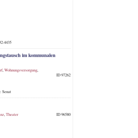
32-4435
ungstausch im kommunalen
rf
,
Wohnungsversorgung
,
ID 97262
: Senat
anz
,
Theater
ID 96580