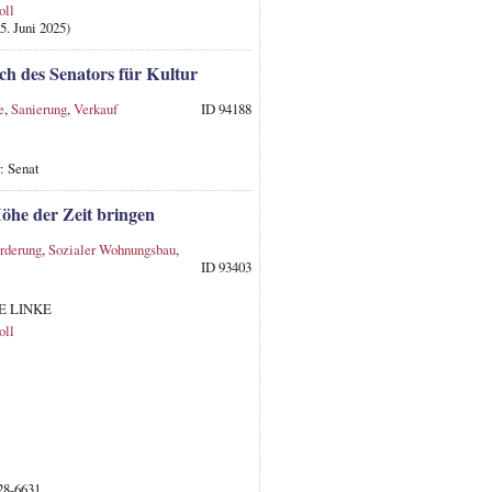
oll
. Juni 2025)
ch des Senators für Kultur
e
,
Sanierung
,
Verkauf
ID 94188
: Senat
Höhe der Zeit bringen
rderung
,
Sozialer Wohnungsbau
,
ID 93403
DIE LINKE
oll
28-6631