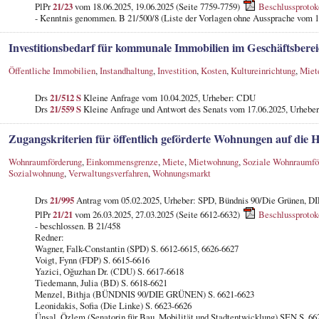
PlPr
21/23
vom 18.06.2025, 19.06.2025 (Seite 7759-7759)
Beschlussprotok
- Kenntnis genommen. B 21/500/8 (Liste der Vorlagen ohne Aussprache vom 15
Investitionsbedarf für kommunale Immobilien im Geschäftsberei
Öffentliche Immobilien
,
Instandhaltung
,
Investition
,
Kosten
,
Kultureinrichtung
,
Miet
Drs
21/512 S
Kleine Anfrage vom 10.04.2025, Urheber: CDU
Drs
21/559 S
Kleine Anfrage und Antwort des Senats vom 17.06.2025, Urheber
Zugangskriterien für öffentlich geförderte Wohnungen auf die 
Wohnraumförderung
,
Einkommensgrenze
,
Miete
,
Mietwohnung
,
Soziale Wohnraumfö
Sozialwohnung
,
Verwaltungsverfahren
,
Wohnungsmarkt
Drs
21/995
Antrag vom 05.02.2025, Urheber: SPD, Bündnis 90/Die Grünen, 
PlPr
21/21
vom 26.03.2025, 27.03.2025 (Seite 6612-6632)
Beschlussprotok
- beschlossen. B 21/458
Redner:
Wagner, Falk-Constantin (SPD) S. 6612-6615, 6626-6627
Voigt, Fynn (FDP) S. 6615-6616
Yazici, Oğuzhan Dr. (CDU) S. 6617-6618
Tiedemann, Julia (BD) S. 6618-6621
Menzel, Bithja (BÜNDNIS 90/DIE GRÜNEN) S. 6621-6623
Leonidakis, Sofia (Die Linke) S. 6623-6626
Ünsal, Özlem (Senatorin für Bau, Mobilität und Stadtentwicklung) SEN S. 66