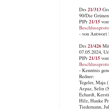
21/313
Drs
Gro
90/Die Grünen
21/15
PlPr
vom 
Beschlussproto
- von Antwort
21/426
Drs
Mit
07.05.2024, Ur
21/15
PlPr
vom 
Beschlussproto
- Kenntnis ge
Redner:
Tegeler, Maja
Arpaz, Selin (
Echardt, Kers
Hilz, Hauke Pr
Tiedemann, Ju