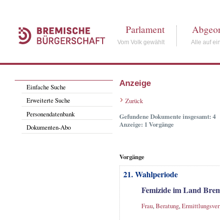
Parlament
Abgeor
Vom Volk gewählt
Alle auf ei
Anzeige
Einfache Suche
Erweiterte Suche
Zurück
Personendatenbank
Gefundene Dokumente insgesamt: 4
Anzeige: 1 Vorgänge
Dokumenten-Abo
Vorgänge
21. Wahlperiode
Femizide im Land Bre
Frau
,
Beratung
,
Ermittlungsver