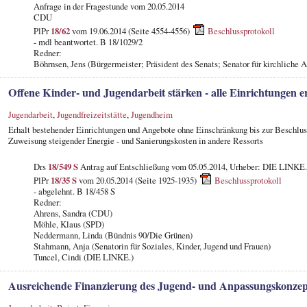
Anfrage in der Fragestunde vom 20.05.2014
CDU
PlPr
18/62
vom 19.06.2014 (Seite 4554-4556)
Beschlussprotokoll
- mdl beantwortet. B 18/1029/2
Redner:
Böhrnsen, Jens (Bürgermeister; Präsident des Senats; Senator für kirchliche A
Offene Kinder- und Jugendarbeit stärken - alle Einrichtungen e
Jugendarbeit
,
Jugendfreizeitstätte
,
Jugendheim
Erhalt bestehender Einrichtungen und Angebote ohne Einschränkung bis zur Beschlus
Zuweisung steigender Energie - und Sanierungskosten in andere Ressorts
Drs
18/549 S
Antrag auf Entschließung vom 05.05.2014, Urheber: DIE LINKE.
PlPr
18/35 S
vom 20.05.2014 (Seite 1925-1935)
Beschlussprotokoll
- abgelehnt. B 18/458 S
Redner:
Ahrens, Sandra (CDU)
Möhle, Klaus (SPD)
Neddermann, Linda (Bündnis 90/Die Grünen)
Stahmann, Anja (Senatorin für Soziales, Kinder, Jugend und Frauen)
Tuncel, Cindi (DIE LINKE.)
Ausreichende Finanzierung des Jugend- und Anpassungskonzep