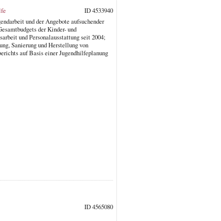
lfe
ID 4533940
gendarbeit und der Angebote aufsuchender
 Gesamtbudgets der Kinder- und
arbeit und Personalausstattung seit 2004;
ung, Sanierung und Herstellung von
berichts auf Basis einer Jugendhilfeplanung
ID 4565080