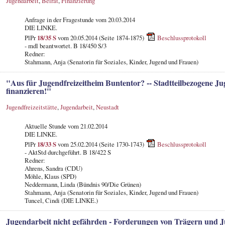
Jugendarbeit
,
Beirat
,
Finanzierung
Anfrage in der Fragestunde vom 20.03.2014
DIE LINKE.
PlPr
18/35 S
vom 20.05.2014 (Seite 1874-1875)
Beschlussprotokoll
- mdl beantwortet. B 18/450 S/3
Redner:
Stahmann, Anja (Senatorin für Soziales, Kinder, Jugend und Frauen)
"Aus für Jugendfreizeitheim Buntentor? -- Stadtteilbezogene Ju
finanzieren!"
Jugendfreizeitstätte
,
Jugendarbeit
,
Neustadt
Aktuelle Stunde vom 21.02.2014
DIE LINKE.
PlPr
18/33 S
vom 25.02.2014 (Seite 1730-1743)
Beschlussprotokoll
- AktStd durchgeführt. B 18/422 S
Redner:
Ahrens, Sandra (CDU)
Möhle, Klaus (SPD)
Neddermann, Linda (Bündnis 90/Die Grünen)
Stahmann, Anja (Senatorin für Soziales, Kinder, Jugend und Frauen)
Tuncel, Cindi (DIE LINKE.)
Jugendarbeit nicht gefährden - Forderungen von Trägern und J