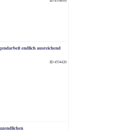
ID 4534010
gendarbeit endlich ausreichend
ID 4534420
ugendlichen