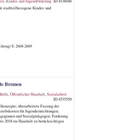
eit
,
Kinder- und Jugendförderung
ID 4536040
r stadtteilbezogene Kinder- und
chting) S. 2668-2669
nde Bremen
hilfe
,
Öffentlicher Haushalt
,
Sozialarbeit
ID 4535550
ilkonzepte; überarbeitete Fassung der
riebskosten für Jugendeinrichtungen;
dagoginnen und Sozialpädagogen; Forderung
is 2018 im Haushalt zu berücksichtigen