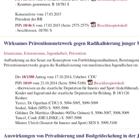
- Kenntnis genommen. B 18/581 S
Konsensliste vom 17.03.2015
Präsident der BB
PlPr
18/46 S
vom 17.03.2015 (Seite 2575-2575)
Beschlussprotokoll
- beschlossen. 18/581 S
Wirksames Präventionsnetzwerk gegen Radikalisierung junger 
Islamismus
,
Extremismus
,
Jugendarbeit
,
Prävention
Aufforderung an den Senat zur Konzeption von Fortbildungsmaßnahmen, Beratungsmö
Präventionsnetzwerks gegen die Radikalisierung von muslimischen Jugendlichen im 
Drs
18/1588
Antrag vom 17.10.2014, Urheber: CDU
PlPr
18/69
vom 23.10.2014 (Seite 5094-5100)
Beschlussprotokoll
- überwiesen an die staatliche Deputation für Inneres und Sport (federführend),
Kinder und Jugend und die staatliche Deputation für Bildung. B 18/1126
Redner:
Yazici, Dr. Oguzhan (CDU) S. 5094-5095, 5099-5099
Senkal, Sükrü (SPD) S. 5095-5096
Güldner, Dr. Matthias (Bündnis 90/Die Grünen) S. 5096-5097, 5098-5099
Tuncel, Cindi (DIE LINKE.) S. 5097-5098
Mäurer, Ulrich (Senator für Inneres und Sport) SEN S. 5099-5100
Auswirkungen von Privatisierung und Budgetdeckelung in der 