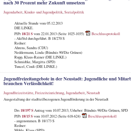
nach 30 Prozent mehr Zukunft umsetzen
Jugendarbeit
,
Kinder- und Jugendpolitik
,
Sozialpolitik
Aktuelle Stunde vom 05.12.2013
DIE LINKE.
PlPr
18/21 S
vom 22.01.2013 (Seite 1025-1035)
Beschlussprotokoll
- AktStd durchgeführt. B 18/270 S
Redner:
Ahrens, Sandra (CDU)
Neddermann, Linda (Bündnis 90/Die Grünen)
Rupp, Klaus-Rainer (DIE LINKE.)
Schmidtke, Margitta (SPD)
Tuncel, Cindi (DIE LINKE.)
Jugendfreizeitangebote in der Neustadt: Jugendliche und Mitarb
brauchen Verlässlichkeit!
Jugendfreizeitstätte
,
Freizeiteinrichtung
,
Jugendarbeit
,
Neustadt
Ausgestaltung der stadtteilbezogenen Jugendförderung in der Neustadt
Drs
18/197 S
Antrag vom 10.07.2013, Urheber: Bündnis 90/Die Grünen, SPD
PlPr
18/15 S
vom 10.07.2012 (Seite 618-624)
Beschlussprotokoll
- angenommen. B 18/173 S
Redner:
Möhle, Klaus (SPD)