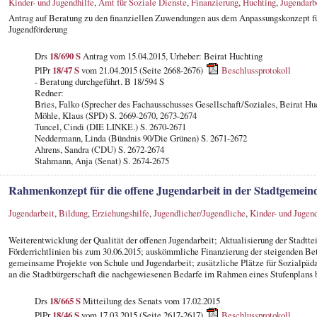
Kinder- und Jugendhilfe
,
Amt für Soziale Dienste
,
Finanzierung
,
Huchting
,
Jugendarb
Antrag auf Beratung zu den finanziellen Zuwendungen aus dem Anpassungskonzept fü
Jugendförderung
Drs
18/690 S
Antrag vom 15.04.2015, Urheber: Beirat Huchting
PlPr
18/47 S
vom 21.04.2015 (Seite 2668-2676)
Beschlussprotokoll
- Beratung durchgeführt. B 18/594 S
Redner:
Bries, Falko (Sprecher des Fachausschusses Gesellschaft/Soziales, Beirat Hu
Möhle, Klaus (SPD) S. 2669-2670, 2673-2674
Tuncel, Cindi (DIE LINKE.) S. 2670-2671
Neddermann, Linda (Bündnis 90/Die Grünen) S. 2671-2672
Ahrens, Sandra (CDU) S. 2672-2674
Stahmann, Anja (Senat) S. 2674-2675
Rahmenkonzept für die offene Jugendarbeit in der Stadtgemei
Jugendarbeit
,
Bildung
,
Erziehungshilfe
,
Jugendlicher/Jugendliche
,
Kinder- und Jugend
Weiterentwicklung der Qualität der offenen Jugendarbeit; Aktualisierung der Stadtte
Förderrichtlinien bis zum 30.06.2015; auskömmliche Finanzierung der steigenden Bet
gemeinsame Projekte von Schule und Jugendarbeit; zusätzliche Plätze für Sozialpä
an die Stadtbürgerschaft die nachgewiesenen Bedarfe im Rahmen eines Stufenplans b
Drs
18/665 S
Mitteilung des Senats vom 17.02.2015
PlPr
18/46 S
vom 17.03.2015 (Seite 2617-2617)
Beschlussprotokoll