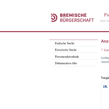
Pa
Vom Vo
Anz
Einfache Suche
Erweiterte Suche
Zur
Personendatenbank
Gefun
Anzei
Dokumenten-Abo
Vorgä
18.