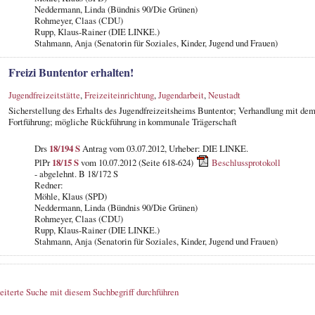
Neddermann, Linda (Bündnis 90/Die Grünen)
Rohmeyer, Claas (CDU)
Rupp, Klaus-Rainer (DIE LINKE.)
Stahmann, Anja (Senatorin für Soziales, Kinder, Jugend und Frauen)
Freizi Buntentor erhalten!
Jugendfreizeitstätte
,
Freizeiteinrichtung
,
Jugendarbeit
,
Neustadt
Sicherstellung des Erhalts des Jugendfreizeitsheims Buntentor; Verhandlung mit dem
Fortführung; mögliche Rückführung in kommunale Trägerschaft
Drs
18/194 S
Antrag vom 03.07.2012, Urheber: DIE LINKE.
PlPr
18/15 S
vom 10.07.2012 (Seite 618-624)
Beschlussprotokoll
- abgelehnt. B 18/172 S
Redner:
Möhle, Klaus (SPD)
Neddermann, Linda (Bündnis 90/Die Grünen)
Rohmeyer, Claas (CDU)
Rupp, Klaus-Rainer (DIE LINKE.)
Stahmann, Anja (Senatorin für Soziales, Kinder, Jugend und Frauen)
eiterte Suche mit diesem Suchbegriff durchführen