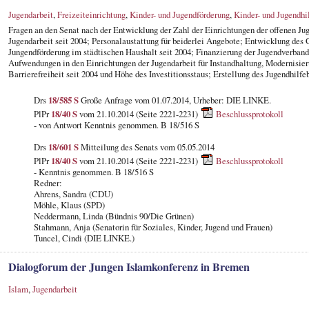
Jugendarbeit
,
Freizeiteinrichtung
,
Kinder- und Jugendförderung
,
Kinder- und Jugendhi
Fragen an den Senat nach der Entwicklung der Zahl der Einrichtungen der offenen Ju
Jugendarbeit seit 2004; Personalaustattung für beiderlei Angebote; Entwicklung des
Jungendförderung im städtischen Haushalt seit 2004; Finanzierung der Jugendverbands
Aufwendungen in den Einrichtungen der Jugendarbeit für Instandhaltung, Modernisier
Barrierefreiheit seit 2004 und Höhe des Investitionsstaus; Erstellung des Jugendhilfe
Drs
18/585 S
Große Anfrage vom 01.07.2014, Urheber: DIE LINKE.
PlPr
18/40 S
vom 21.10.2014 (Seite 2221-2231)
Beschlussprotokoll
- von Antwort Kenntnis genommen. B 18/516 S
Drs
18/601 S
Mitteilung des Senats vom 05.05.2014
PlPr
18/40 S
vom 21.10.2014 (Seite 2221-2231)
Beschlussprotokoll
- Kenntnis genommen. B 18/516 S
Redner:
Ahrens, Sandra (CDU)
Möhle, Klaus (SPD)
Neddermann, Linda (Bündnis 90/Die Grünen)
Stahmann, Anja (Senatorin für Soziales, Kinder, Jugend und Frauen)
Tuncel, Cindi (DIE LINKE.)
Dialogforum der Jungen Islamkonferenz in Bremen
Islam
,
Jugendarbeit