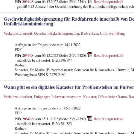
PlPr
20/44 S
vom 06.12.2022 (Seite 2540-2541)
Beschlussprotokoll
- gemäß § 23 Absatz 4 der Geschäftsordnung der Bremischen Bürgerschaft schr
Geschwindigkeitsbegrenzung für Radfahrende innerhalb von B
Unfallrisikominimierung!
Verkehrssicherheit
,
Geschwindigkeitsbegrenzung
,
Radverkehr
,
Unfallverhütung
Anfrage in der Fragestunde
vom 14.11.2022
FDP
PlPr
20/44 S
vom 06.12.2022 (Seite 2479-2480)
Beschlussprotokoll
- mündlich beantwortet. B 20/396 S/7
Redner:
Schaefer, Dr. Maike (Bürgermeisterin; Senatorin für Klimaschutz, Umwelt, M
Wohnungsbau) SEN S. 2479-2480
Wann gibt es ein digitales Kataster für Problemstellen im Fußve
Verkehrssicherheit
,
Fußgänger
,
Informationssystem
,
Kataster
,
Öffentlicher Raum
,
Rad
Anfrage in der Fragestunde
vom 05.10.2022
FDP
PlPr
20/42 S
vom 15.11.2022 (Seite 2389-2392)
Beschlussprotokoll
- mündlich beantwortet. B 20/381 S/3
Redner:
Schaefer, Dr. Maike (Bürgermeisterin; Senatorin für Klimaschutz, Umwelt, M