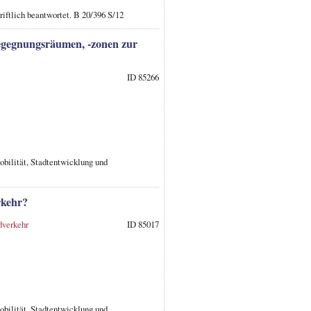
iftlich beantwortet. B 20/396 S/12
egegnungsräumen, -zonen zur
ID 85266
obilität, Stadtentwicklung und
rkehr?
verkehr
ID 85017
obilität, Stadtentwicklung und