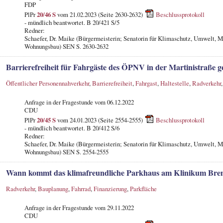
FDP
PlPr
20/46 S
vom 21.02.2023 (Seite 2630-2632)
Beschlussprotokoll
- mündlich beantwortet. B 20/421 S/5
Redner:
Schaefer, Dr. Maike (Bürgermeisterin; Senatorin für Klimaschutz, Umwelt, M
Wohnungsbau) SEN S. 2630-2632
Barrierefreiheit für Fahrgäste des ÖPNV in der Martinistraße g
Öffentlicher Personennahverkehr
,
Barrierefreiheit
,
Fahrgast
,
Haltestelle
,
Radverkehr
Anfrage in der Fragestunde
vom 06.12.2022
CDU
PlPr
20/45 S
vom 24.01.2023 (Seite 2554-2555)
Beschlussprotokoll
- mündlich beantwortet. B 20/412 S/6
Redner:
Schaefer, Dr. Maike (Bürgermeisterin; Senatorin für Klimaschutz, Umwelt, M
Wohnungsbau) SEN S. 2554-2555
Wann kommt das klimafreundliche Parkhaus am Klinikum Br
Radverkehr
,
Bauplanung
,
Fahrrad
,
Finanzierung
,
Parkfläche
Anfrage in der Fragestunde
vom 29.11.2022
CDU