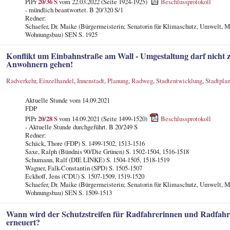
PlPr
20/36 S
vom 22.03.2022 (Seite 1924-1925)
Beschlussprotokoll
- mündlich beantwortet. B 20/320 S/1
Redner:
Schaefer, Dr. Maike (Bürgermeisterin; Senatorin für Klimaschutz, Umwelt, M
Wohnungsbau) SEN S. 1925
Konflikt um Einbahnstraße am Wall - Umgestaltung darf nicht 
Anwohnern gehen!
Radverkehr
,
Einzelhandel
,
Innenstadt
,
Planung
,
Radweg
,
Stadtentwicklung
,
Stadtpla
Aktuelle Stunde vom 14.09.2021
FDP
PlPr
20/28 S
vom 14.09.2021 (Seite 1499-1520)
Beschlussprotokoll
- Aktuelle Stunde durchgeführt. B 20/249 S
Redner:
Schäck, Thore (FDP) S. 1499-1502, 1513-1516
Saxe, Ralph (Bündnis 90/Die Grünen) S. 1502-1504, 1516-1518
Schumann, Ralf (DIE LINKE) S. 1504-1505, 1518-1519
Wagner, Falk-Constantin (SPD) S. 1505-1507
Eckhoff, Jens (CDU) S. 1507-1509, 1519-1520
Schaefer, Dr. Maike (Bürgermeisterin; Senatorin für Klimaschutz, Umwelt, M
Wohnungsbau) SEN S. 1509-1513
Wann wird der Schutzstreifen für Radfahrerinnen und Radfahrer
erneuert?