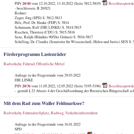
PlPr
20/40
vom 12.10.2022, 13.10.2022 (Seite 5812-5819)
Beschlussprotok
- beschlossen. B 20/821
Redner:
Zager, Jörg (SPD) S. 5812-5813
Hilz, Prof. Dr. Hauke (FDP) S. 5814
Schumann, Ralf (DIE LINKE) S. 5814-5815
Raschen, Thorsten (CDU) S. 5815-5816
Saxe, Ralph (Bündnis 90/Die Grünen) S. 5816-5817
Schilling, Dr. Claudia (Senatorin für Wissenschaft, Häfen und Justiz) SEN S.
Förderprogramm Lastenräder
Radverkehr
,
Fahrrad
,
Öffentliche Mittel
Anfrage in der Fragestunde
vom 29.03.2022
DIE LINKE
PlPr
20/36
vom 11.05.2022, 12.05.2022 (Seite 5195-5196)
Beschlussprotok
- .gemäß § 23 Absatz 4 der Geschäftsordnung der Bremischen Bürgerschaft sch
Mit dem Rad zum Waller Feldmarksee?
Radverkehr
,
Fahrradstellplatz
,
Radweg
,
Verkehrsinfrastruktur
Anfrage in der Fragestunde
vom 16.01.2022
SPD