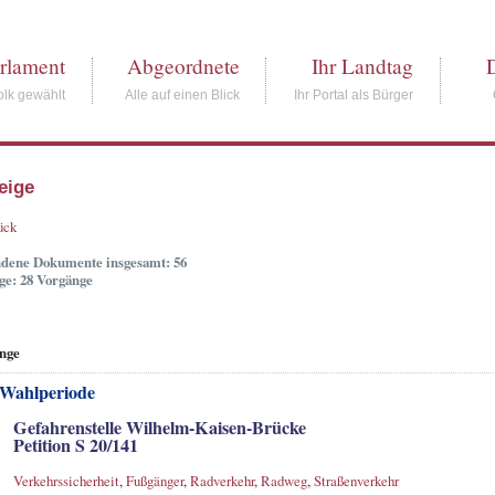
rlament
Abgeordnete
Ihr Landtag
lk gewählt
Alle auf einen Blick
Ihr Portal als Bürger
eige
ück
dene Dokumente insgesamt: 56
ge: 28 Vorgänge
nge
 Wahlperiode
Gefahrenstelle Wilhelm-Kaisen-Brücke
Petition S 20/141
Verkehrssicherheit
,
Fußgänger
,
Radverkehr
,
Radweg
,
Straßenverkehr