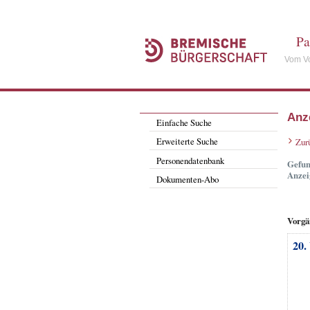
Pa
Vom Vo
Anz
Einfache Suche
Erweiterte Suche
Zur
Personendatenbank
Gefun
Anzei
Dokumenten-Abo
Vorgä
20.