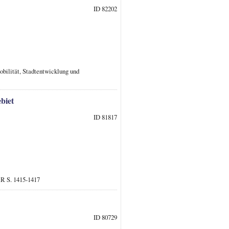
ID 82202
obilität, Stadtentwicklung und
biet
ID 81817
tR S. 1415-1417
ID 80729