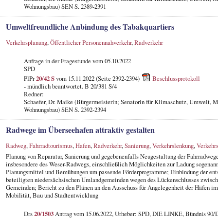
Wohnungsbau) SEN S. 2389-2391
Umweltfreundliche Anbindung des Tabakquartiers
Verkehrsplanung
,
Öffentlicher Personennahverkehr
,
Radverkehr
Anfrage in der Fragestunde
vom 05.10.2022
SPD
PlPr
20/42 S
vom 15.11.2022 (Seite 2392-2394)
Beschlussprotokoll
- mündlich beantwortet. B 20/381 S/4
Redner:
Schaefer, Dr. Maike (Bürgermeisterin; Senatorin für Klimaschutz, Umwelt, M
Wohnungsbau) SEN S. 2392-2394
Radwege im Überseehafen attraktiv gestalten
Radweg
,
Fahrradtourismus
,
Hafen
,
Radverkehr
,
Sanierung
,
Verkehrslenkung
,
Verkehrs
Planung von Reparatur, Sanierung und gegebenenfalls Neugestaltung der Fahrradweg
insbesondere des Weser-Radwegs, einschließlich Möglichkeiten zur Ladung sogenann
Planungsmittel und Bemühungen um passende Förderprogramme; Einbindung der ent
beteiligten niedersächsischen Umlandgemeinden wegen des Lückenschlusses zwisc
Gemeinden; Bericht zu den Plänen an den Ausschuss für Angelegenheit der Häfen im
Mobilität, Bau und Stadtentwicklung
Drs
20/1503
Antrag vom 15.06.2022, Urheber: SPD, DIE LINKE, Bündnis 90/