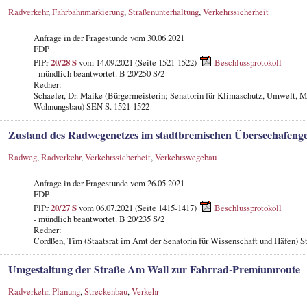
Radverkehr
,
Fahrbahnmarkierung
,
Straßenunterhaltung
,
Verkehrssicherheit
Anfrage in der Fragestunde
vom 30.06.2021
FDP
PlPr
20/28 S
vom 14.09.2021 (Seite 1521-1522)
Beschlussprotokoll
- mündlich beantwortet. B 20/250 S/2
Redner:
Schaefer, Dr. Maike (Bürgermeisterin; Senatorin für Klimaschutz, Umwelt, M
Wohnungsbau) SEN S. 1521-1522
Zustand des Radwegenetzes im stadtbremischen Überseehafenge
Radweg
,
Radverkehr
,
Verkehrssicherheit
,
Verkehrswegebau
Anfrage in der Fragestunde
vom 26.05.2021
FDP
PlPr
20/27 S
vom 06.07.2021 (Seite 1415-1417)
Beschlussprotokoll
- mündlich beantwortet. B 20/235 S/2
Redner:
Cordßen, Tim (Staatsrat im Amt der Senatorin für Wissenschaft und Häfen) S
Umgestaltung der Straße Am Wall zur Fahrrad-Premiumroute
Radverkehr
,
Planung
,
Streckenbau
,
Verkehr