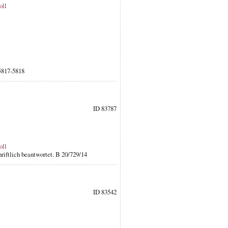
oll
 5817-5818
ID 83787
oll
riftlich beantwortet. B 20/729/14
ID 83542