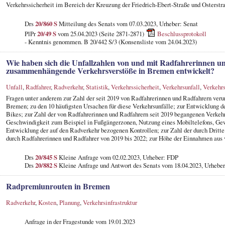
Verkehrssicherheit im Bereich der Kreuzung der Friedrich-Ebert-Straße und Osters
Drs
20/860 S
Mitteilung des Senats vom 07.03.2023, Urheber: Senat
PlPr
20/49 S
vom 25.04.2023 (Seite 2871-2871)
Beschlussprotokoll
- Kenntnis genommen. B 20/442 S/3 (Konsensliste vom 24.04.2023)
Wie haben sich die Unfallzahlen von und mit Radfahrerinnen 
zusammenhängende Verkehrsverstöße in Bremen entwickelt?
Unfall
,
Radfahrer
,
Radverkehr
,
Statistik
,
Verkehrssicherheit
,
Verkehrsunfall
,
Verkehrs
Fragen unter anderem zur Zahl der seit 2019 von Radfahrerinnen und Radfahrern veru
Bremen; zu den 10 häufigsten Ursachen für diese Verkehrsunfälle; zur Entwicklung d
Bikes; zur Zahl der von Radfahrerinnen und Radfahrern seit 2019 begangenen Verkehr
Geschwindigkeit zum Beispiel in Fußgängerzonen, Nutzung eines Mobiltelefons, Gew
Entwicklung der auf den Radverkehr bezogenen Kontrollen; zur Zahl der durch Dritt
durch Radfahrerinnen und Radfahrer von 2019 bis 2022; zur Höhe der Einnahmen aus
Drs
20/845 S
Kleine Anfrage vom 02.02.2023, Urheber: FDP
Drs
20/882 S
Kleine Anfrage und Antwort des Senats vom 18.04.2023, Urheber
Radpremiunrouten in Bremen
Radverkehr
,
Kosten
,
Planung
,
Verkehrsinfrastruktur
Anfrage in der Fragestunde
vom 19.01.2023