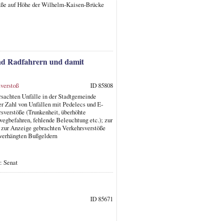
traße auf Höhe der Wilhelm-Kaisen-Brücke
und Radfahrern und damit
verstoß
ID 85808
rsachten Unfälle in der Stadtgemeinde
er Zahl von Unfällen mit Pedelecs und E-
sverstöße (Trunkenheit, überhöhte
egbefahren, fehlende Beleuchtung etc.); zur
e zur Anzeige gebrachten Verkehrsverstöße
 verhängten Bußgeldern
: Senat
ID 85671