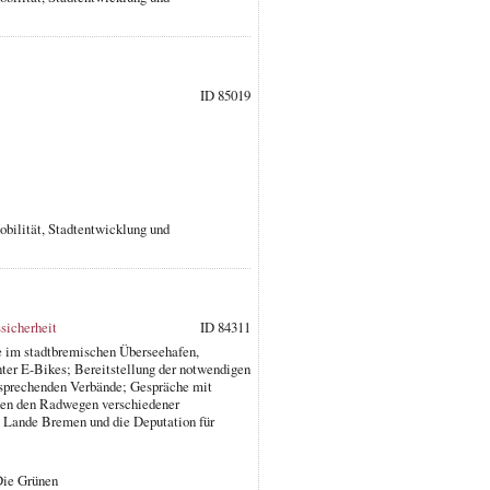
ID 85019
obilität, Stadtentwicklung und
sicherheit
ID 84311
e im stadtbremischen Überseehafen,
ter E-Bikes; Bereitstellung der notwendigen
sprechenden Verbände; Gespräche mit
hen den Radwegen verschiedener
 Lande Bremen und die Deputation für
Die Grünen