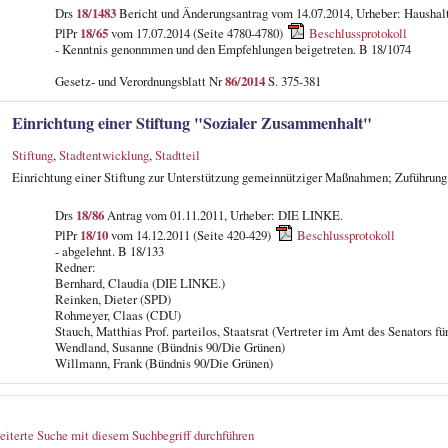
Drs
18/1483
Bericht und Änderungsantrag vom 14.07.2014, Urheber: Haushal
PlPr
18/65
vom 17.07.2014 (Seite 4780-4780)
Beschlussprotokoll
- Kenntnis genonmmen und den Empfehlungen beigetreten. B 18/1074
Gesetz- und Verordnungsblatt Nr
86/2014
S. 375-381
Einrichtung einer Stiftung "Sozialer Zusammenhalt"
Stiftung
,
Stadtentwicklung
,
Stadtteil
Einrichtung einer Stiftung zur Unterstützung gemeinnütziger Maßnahmen; Zuführung
Drs
18/86
Antrag vom 01.11.2011, Urheber: DIE LINKE.
PlPr
18/10
vom 14.12.2011 (Seite 420-429)
Beschlussprotokoll
- abgelehnt. B 18/133
Redner:
Bernhard, Claudia (DIE LINKE.)
Reinken, Dieter (SPD)
Rohmeyer, Claas (CDU)
Stauch, Matthias Prof. parteilos, Staatsrat (Vertreter im Amt des Senators fü
Wendland, Susanne (Bündnis 90/Die Grünen)
Willmann, Frank (Bündnis 90/Die Grünen)
eiterte Suche mit diesem Suchbegriff durchführen