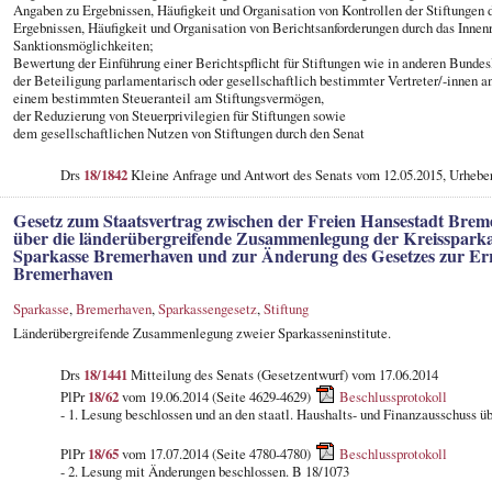
Angaben zu Ergebnissen, Häufigkeit und Organisation von Kontrollen der Stiftungen
Ergebnissen, Häufigkeit und Organisation von Berichtsanforderungen durch das Innenr
Sanktionsmöglichkeiten;
Bewertung der Einführung einer Berichtspflicht für Stiftungen wie in anderen Bundes
der Beteiligung parlamentarisch oder gesellschaftlich bestimmter Vertreter/-innen 
einem bestimmten Steueranteil am Stiftungsvermögen,
der Reduzierung von Steuerprivilegien für Stiftungen sowie
dem gesellschaftlichen Nutzen von Stiftungen durch den Senat
Drs
18/1842
Kleine Anfrage und Antwort des Senats vom 12.05.2015, Urheb
Gesetz zum Staatsvertrag zwischen der Freien Hansestadt Br
über die länderübergreifende Zusammenlegung der Kreisspar
Sparkasse Bremerhaven und zur Änderung des Gesetzes zur Err
Bremerhaven
Sparkasse
,
Bremerhaven
,
Sparkassengesetz
,
Stiftung
Länderübergreifende Zusammenlegung zweier Sparkasseninstitute.
Drs
18/1441
Mitteilung des Senats (Gesetzentwurf) vom 17.06.2014
PlPr
18/62
vom 19.06.2014 (Seite 4629-4629)
Beschlussprotokoll
- 1. Lesung beschlossen und an den staatl. Haushalts- und Finanzausschuss 
PlPr
18/65
vom 17.07.2014 (Seite 4780-4780)
Beschlussprotokoll
- 2. Lesung mit Änderungen beschlossen. B 18/1073