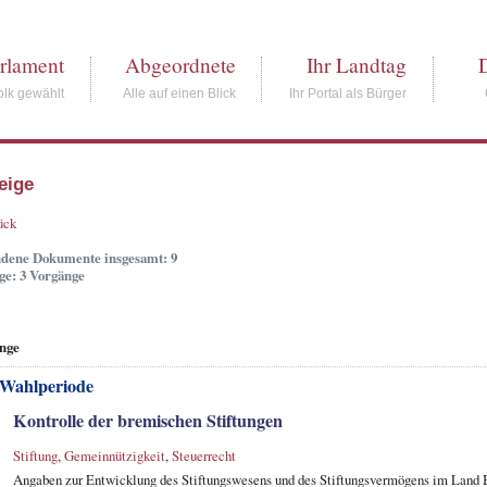
rlament
Abgeordnete
Ihr Landtag
lk gewählt
Alle auf einen Blick
Ihr Portal als Bürger
eige
ück
dene Dokumente insgesamt: 9
ge: 3 Vorgänge
nge
 Wahlperiode
Kontrolle der bremischen Stiftungen
Stiftung
,
Gemeinnützigkeit
,
Steuerrecht
Angaben zur Entwicklung des Stiftungswesens und des Stiftungsvermögens im Land B