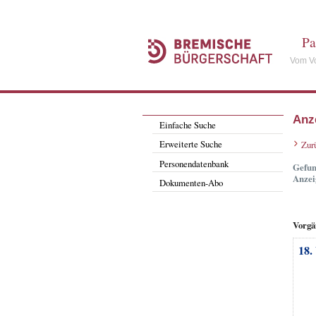
Pa
Vom Vo
Anz
Einfache Suche
Erweiterte Suche
Zur
Personendatenbank
Gefun
Anzei
Dokumenten-Abo
Vorgä
18.