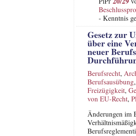
20/29
PlPr
vo
Beschlusspro
- Kenntnis g
Gesetz zur U
über eine Ve
neuer Berufs
Durchführung
Berufsrecht
,
Arch
Berufsausübung
Freizügigkeit
,
Ge
von EU-Recht
,
P
Änderungen im B
Verhältnismäßigk
Berufsreglement