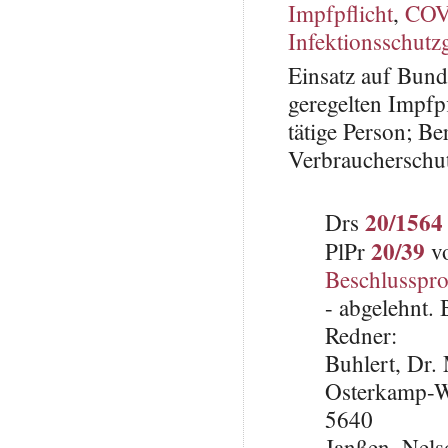
Impfpflicht
,
COV
Infektionsschutz
Einsatz auf Bund
geregelten Impfp
tätige Person; B
Verbraucherschu
20/1564
Drs
20/39
PlPr
vo
Beschlusspro
- abgelehnt.
Redner:
Buhlert, Dr
Osterkamp-We
5640
Janßen, Nel