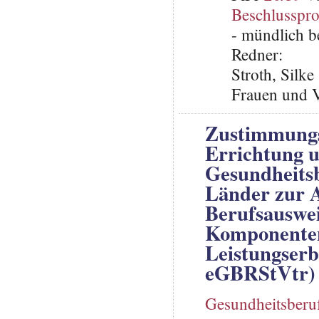
Beschlusspro
- mündlich b
Redner:
Stroth, Silke
Frauen und V
Zustimmungsg
Errichtung u
Gesundheitsb
Länder zur A
Berufsauswei
Komponenten
Leistungserb
eGBRStVtr)
Gesundheitsberu