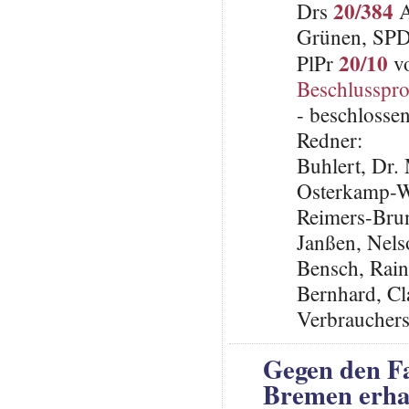
20/384
Drs
A
Grünen, SP
20/10
PlPr
vo
Beschlusspro
- beschlosse
Redner:
Buhlert, Dr
Osterkamp-W
Reimers-Brun
Janßen, Nel
Bensch, Rai
Bernhard, Cl
Verbraucher
Gegen den F
Bremen erha