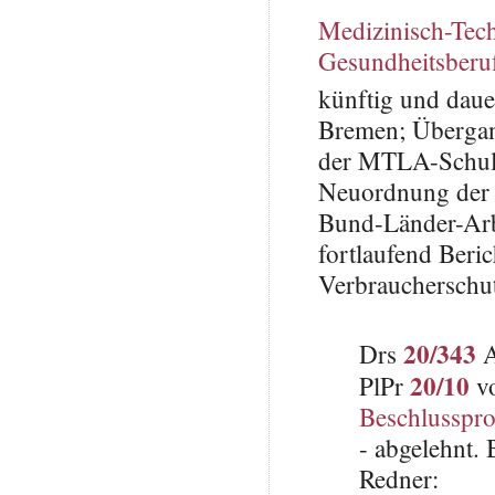
Medizinisch-Tech
Gesundheitsberu
künftig und dau
Bremen; Übergan
der MTLA-Schule
Neuordnung der 
Bund-Länder-Arb
fortlaufend Beri
Verbraucherschu
20/343
Drs
A
20/10
PlPr
vo
Beschlusspro
- abgelehnt.
Redner: