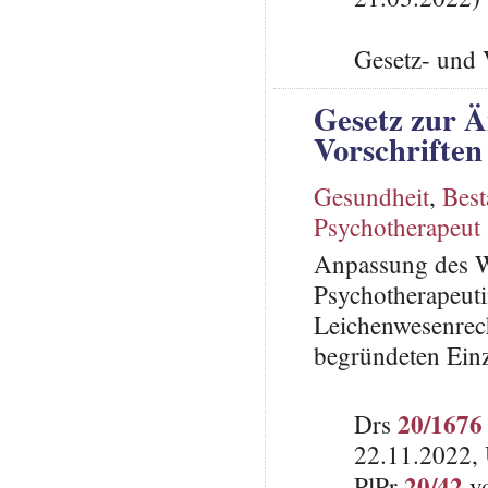
Gesetz- und 
Gesetz zur Ä
Vorschriften
Gesundheit
,
Best
Psychotherapeut
Anpassung des We
Psychotherapeut
Leichenwesenrech
begründeten Einz
20/1676
Drs
22.11.2022, 
20/42
PlPr
vo