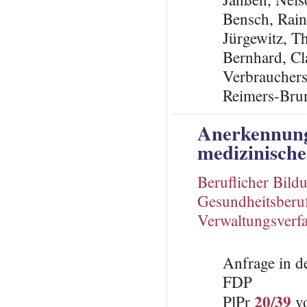
Bensch, Rai
Jürgewitz, T
Bernhard, Cl
Verbraucher
Reimers-Bru
Anerkennung
medizinische
Beruflicher Bild
Gesundheitsberu
Verwaltungsverf
Anfrage in d
FDP
20/39
PlPr
vo