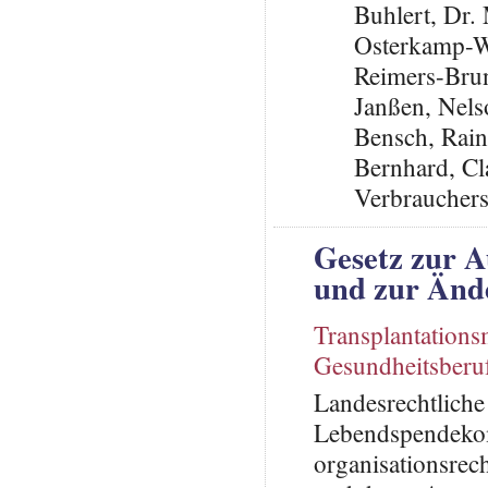
Buhlert, Dr
Osterkamp-W
Reimers-Brun
Janßen, Nel
Bensch, Rai
Bernhard, Cl
Verbrauchers
Gesetz zur A
und zur Ände
Transplantations
Gesundheitsberu
Landesrechtliche
Lebendspendekom
organisationsrec