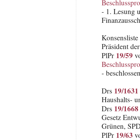
Beschlusspro
- 1. Lesung 
Finanzaussch
Konsenslist
Präsident de
19/59
PlPr
vo
Beschlusspro
- beschlosse
19/1631
Drs
Haushalts- u
19/1668
Drs
Gesetz Entwu
Grünen, SP
19/63
PlPr
vo