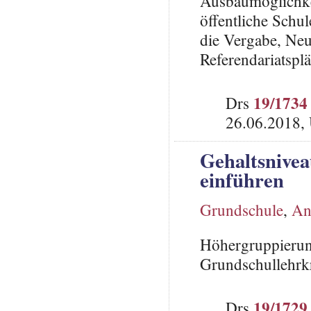
Ausbaumöglichkei
öffentliche Schul
die Vergabe, Ne
Referendariatspl
19/1734
Drs
26.06.2018,
Gehaltsnivea
einführen
Grundschule
,
Ang
Höhergruppierun
Grundschullehrk
19/1729
Drs