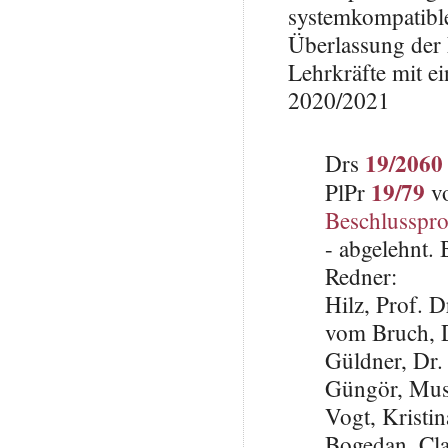
systemkompatibl
Überlassung der E
Lehrkräfte mit e
2020/2021
19/2060
Drs
19/79
PlPr
vo
Beschlusspro
- abgelehnt.
Redner:
Hilz, Prof. 
vom Bruch, 
Güldner, Dr.
Güngör, Mus
Vogt, Krist
Bogedan, Cla