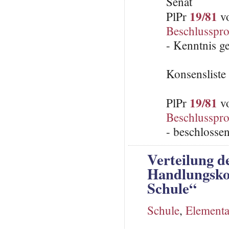
Senat
19/81
PlPr
vo
Beschlusspro
- Kenntnis 
Konsenslist
19/81
PlPr
vo
Beschlusspro
- beschlosse
Verteilung d
Handlungsko
Schule“
Schule
,
Elementa