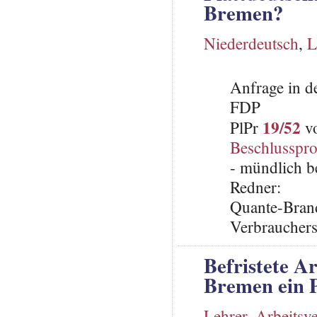
Bremen?
Niederdeutsch
,
L
Anfrage in d
FDP
19/52
PlPr
vo
Beschlusspro
- mündlich b
Redner:
Quante-Brand
Verbraucher
Befristete Ar
Bremen ein 
Lehrer
,
Arbeitsve