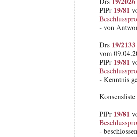
19/2026
Drs
19/81
PlPr
vo
Beschlusspro
- von Antwo
19/2133
Drs
vom 09.04.20
19/81
PlPr
vo
Beschlusspro
- Kenntnis 
Konsenslist
19/81
PlPr
vo
Beschlusspro
- beschlosse