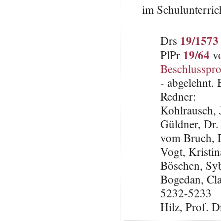
im Schulunterric
19/1573
Drs
19/64
PlPr
vo
Beschlusspro
- abgelehnt.
Redner:
Kohlrausch, 
Güldner, Dr.
vom Bruch, 
Vogt, Krist
Böschen, Syb
Bogedan, Cla
5232-5233
Hilz, Prof. 