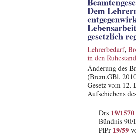
Beamtengese
Dem Lehrerm
entgegenwirk
Lebensarbeit
gesetzlich re
Lehrerbedarf
,
Br
in den Ruhestan
Änderung des Br
(Brem.GBl. 2010,
Gesetz vom 12. 
Aufschiebens des
19/1570
Drs
Bündnis 90/
19/59
PlPr
vo