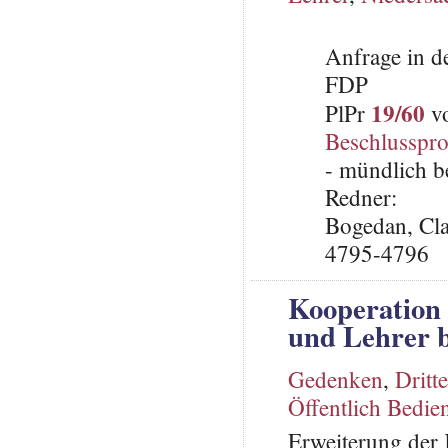
Anfrage in d
FDP
19/60
PlPr
vo
Beschlusspro
- mündlich b
Redner:
Bogedan, Cla
4795-4796
Kooperation
und Lehrer 
Gedenken
,
Dritt
Öffentlich Bedien
Erweiterung der 