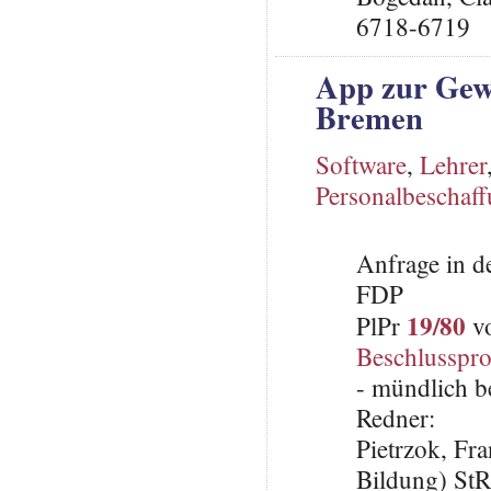
6718-6719
App zur Gew
Bremen
Software
,
Lehrer
Personalbeschaf
Anfrage in d
FDP
19/80
PlPr
vo
Beschlusspro
- mündlich b
Redner:
Pietrzok, Fr
Bildung) St