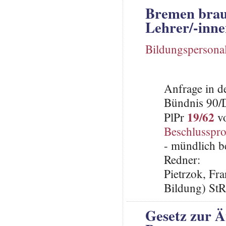
Bremen brau
Lehrer/-inne
Bildungspersona
Anfrage in d
Bündnis 90/
19/62
PlPr
vo
Beschlusspro
- mündlich b
Redner:
Pietrzok, Fr
Bildung) St
Gesetz zur 