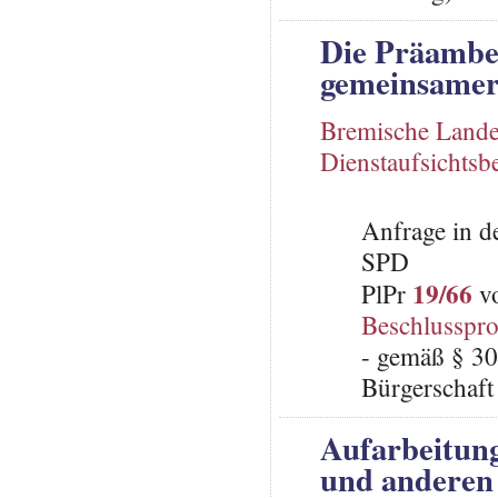
Die Präambel
gemeinsamer 
Bremische Lande
Dienstaufsichts
Anfrage in d
SPD
19/66
PlPr
vo
Beschlusspro
- gemäß § 30
Bürgerschaft
Aufarbeitun
und anderen