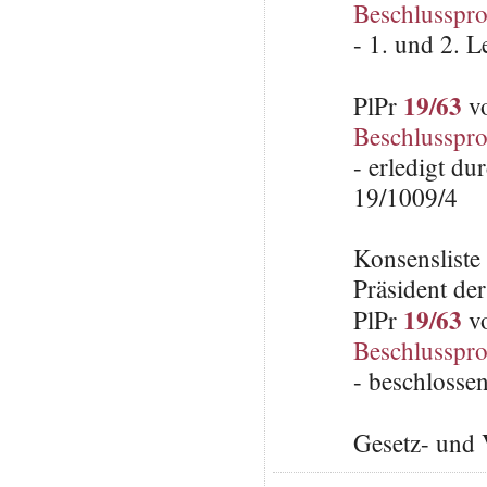
Beschlusspro
- 1. und 2. 
19/63
PlPr
vo
Beschlusspro
- erledigt d
19/1009/4
Konsenslist
Präsident de
19/63
PlPr
vo
Beschlusspro
- beschlosse
Gesetz- und 