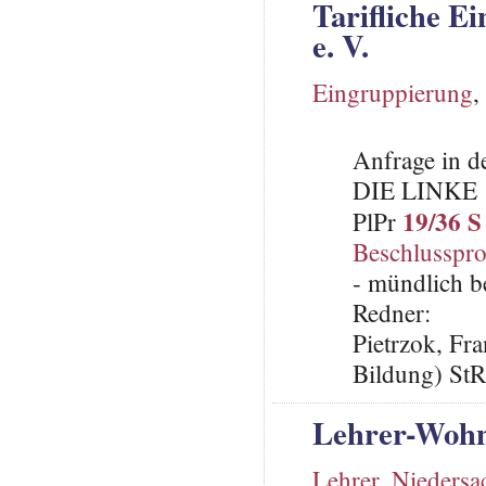
Tarifliche E
e. V.
Eingruppierung
,
Anfrage in d
DIE LINKE
19/36 S
PlPr
Beschlusspro
- mündlich b
Redner:
Pietrzok, Fr
Bildung) St
Lehrer-Woh
Lehrer
,
Niedersa