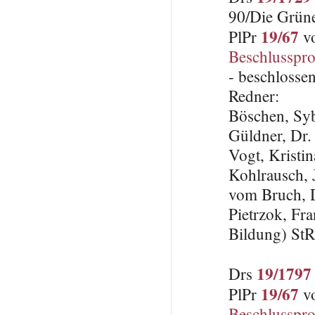
90/Die Grün
19/67
PlPr
vo
Beschlusspro
- beschlosse
Redner:
Böschen, Syb
Güldner, Dr.
Vogt, Krist
Kohlrausch, 
vom Bruch, 
Pietrzok, Fr
Bildung) St
19/1797
Drs
19/67
PlPr
vo
Beschlusspro