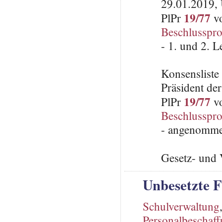
29.01.2019, 
19/77
PlPr
vo
Beschlusspro
- 1. und 2. 
Konsenslist
Präsident de
19/77
PlPr
vo
Beschlusspro
- angenomme
Gesetz- und 
Unbesetzte F
Schulverwaltung
Personalbeschaf