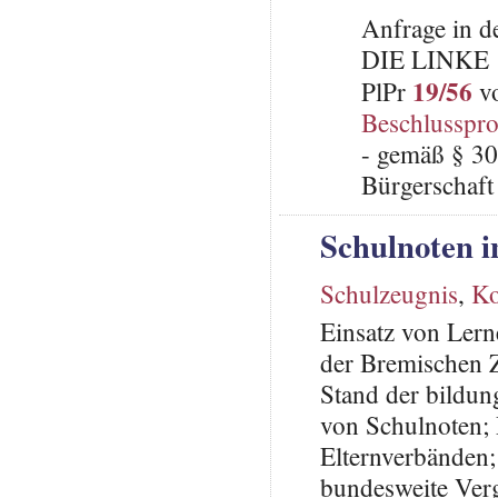
Anfrage in d
DIE LINKE
19/56
PlPr
vo
Beschlusspro
- gemäß § 30
Bürgerschaft 
Schulnoten 
Schulzeugnis
,
Ko
Einsatz von Ler
der Bremischen 
Stand der bildun
von Schulnoten; 
Elternverbänden;
bundesweite Verg