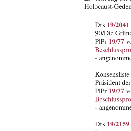
Holocaust-Geden
19/2041
Drs
90/Die Grü
19/77
PlPr
vo
Beschlusspro
- angenomme
Konsenslist
Präsident de
19/77
PlPr
vo
Beschlusspro
- angenomme
19/2159
Drs