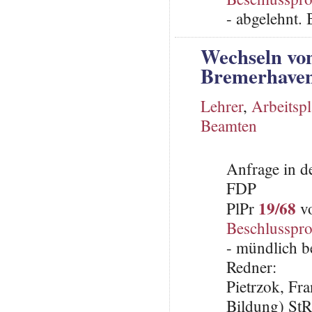
- abgelehnt.
Wechseln vo
Bremerhave
Lehrer
,
Arbeitsp
Beamten
Anfrage in d
FDP
19/68
PlPr
vo
Beschlusspro
- mündlich b
Redner:
Pietrzok, Fr
Bildung) St