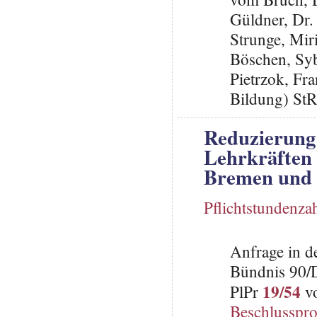
Güldner, Dr.
Strunge, Mi
Böschen, Syb
Pietrzok, Fr
Bildung) St
Reduzierung 
Lehrkräften 
Bremen und
Pflichtstundenza
Anfrage in d
Bündnis 90/
19/54
PlPr
vo
Beschlusspro