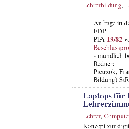
Lehrerbildung
,
L
Anfrage in d
FDP
19/82
PlPr
vo
Beschlusspro
- mündlich b
Redner:
Pietrzok, Fr
Bildung) St
Laptops für 
Lehrerzimm
Lehrer
,
Compute
Konzept zur digi