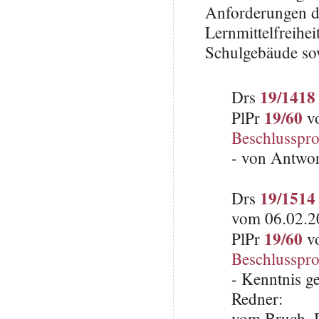
Anforderungen de
Lernmittelfreihe
Schulgebäude sow
19/1418
Drs
19/60
PlPr
vo
Beschlusspro
- von Antwo
19/1514
Drs
vom 06.02.20
19/60
PlPr
vo
Beschlusspro
- Kenntnis 
Redner:
vom Bruch, 