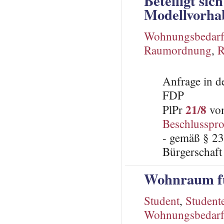
Beteiligt si
Modellvorh
Wohnungsbedar
Raumordnung
,
R
Anfrage in d
FDP
21/8
PlPr
vom
Beschlusspro
- gemäß § 23
Bürgerschaft 
Wohnraum fü
Student
,
Studen
Wohnungsbedar