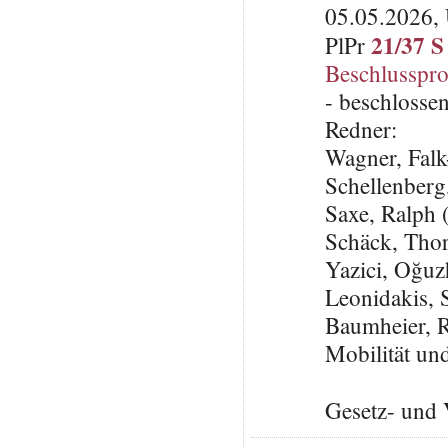
05.05.2026, 
21/37 S
PlPr
Beschlusspro
- beschlosse
Redner:
Wagner, Falk
Schellenbe
Saxe, Ralp
Schäck, Tho
Yazici, Oğu
Leonidakis, 
Baumheier, R
Mobilität un
Gesetz- und 