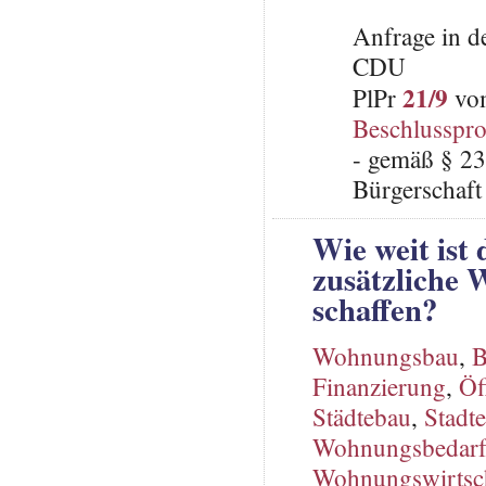
Anfrage in d
CDU
21/9
PlPr
vom
Beschlusspro
- gemäß § 23
Bürgerschaft 
Wie weit ist 
zusätzliche 
schaffen?
Wohnungsbau
,
B
Finanzierung
,
Öf
Städtebau
,
Stadt
Wohnungsbedar
Wohnungswirtsc