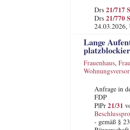
21/717 
Drs
21/770 
Drs
24.03.2026, 
Lange Aufent
platzblockie
Frauenhaus
,
Fra
Wohnungsverso
Anfrage in d
FDP
21/31
PlPr
vo
Beschlusspro
- gemäß § 23
Bürgerschaft 