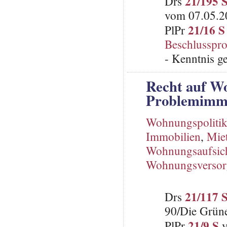
21/195 
Drs
vom 07.05.20
21/16 S
PlPr
Beschlusspro
- Kenntnis 
Recht auf Wo
Problemimmo
Wohnungspoliti
Immobilien
,
Miet
Wohnungsaufsich
Wohnungsverso
21/117 
Drs
90/Die Grün
21/9 S
PlPr
v