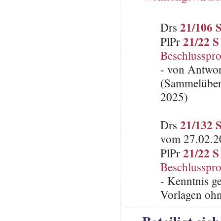
21/106 
Drs
21/22 S
PlPr
Beschlusspro
- von Antwo
(Sammelübers
2025)
21/132 
Drs
vom 27.02.20
21/22 S
PlPr
Beschlusspro
- Kenntnis g
Vorlagen oh