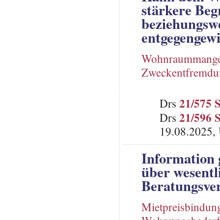
stärkere Be
beziehungsw
entgegengew
Wohnraummange
Zweckentfremd
21/575 
Drs
21/596 
Drs
19.08.2025, 
Information 
über wesentl
Beratungsver
Mietpreisbindun