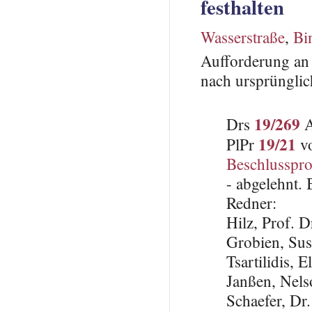
festhalten
Wasserstraße
,
Bi
Aufforderung an 
nach ursprünglic
19/269
Drs
A
19/21
PlPr
vo
Beschlusspro
- abgelehnt.
Redner:
Hilz, Prof. 
Grobien, Su
Tsartilidis, 
Janßen, Nel
Schaefer, Dr