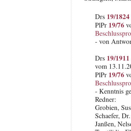
19/1824
Drs
19/76
PlPr
vo
Beschlusspro
- von Antwo
19/1911
Drs
vom 13.11.20
19/76
PlPr
vo
Beschlusspro
- Kenntnis 
Redner:
Grobien, Su
Schaefer, Dr
Janßen, Nel