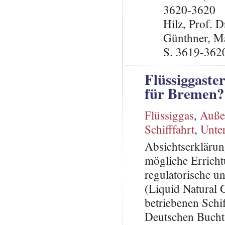
3620-3620
Hilz, Prof. 
Günthner, Ma
S. 3619-362
Flüssiggaste
für Bremen?
Flüssiggas
,
Auße
Schifffahrt
,
Unte
Absichtserklärun
mögliche Errich
regulatorische u
(Liquid Natural 
betriebenen Schi
Deutschen Bucht