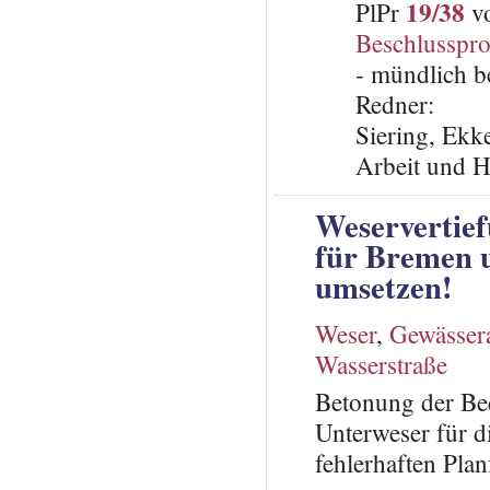
19/38
PlPr
vo
Beschlusspro
- mündlich b
Redner:
Siering, Ekke
Arbeit und H
Weservertief
für Bremen 
umsetzen!
Weser
,
Gewässer
Wasserstraße
Betonung der Be
Unterweser für d
fehlerhaften Pla