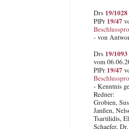
19/1028
Drs
19/47
PlPr
vo
Beschlusspro
- von Antwo
19/1093
Drs
vom 06.06.20
19/47
PlPr
vo
Beschlusspro
- Kenntnis 
Redner:
Grobien, Su
Janßen, Nel
Tsartilidis, 
Schaefer, Dr