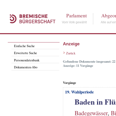
Parlament
Abgeor
Vom Volk gewählt
Alle auf ei
Anzeige
Einfache Suche
Erweiterte Suche
Zurück
Personendatenbank
Gefundene Dokumente insgesamt: 22
Anzeige: 11 Vorgänge
Dokumenten-Abo
Vorgänge
19. Wahlperiode
Baden in Flü
Badegewässer
,
B