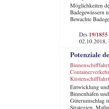
Möglichkeiten d
Badegewässern i
Bewachte Badeg
19/1855
Drs
02.10.2018,
Potenziale d
Binnenschifffahr
Containerverkeh
Küstenschifffahr
Entwicklung und 
Binnenhäfen und
Güterumschlag i
Strategien, Maß