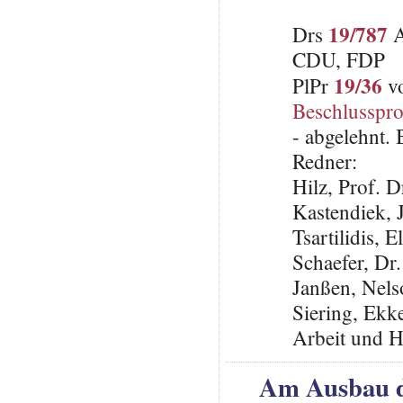
19/787
Drs
A
CDU, FDP
19/36
PlPr
vo
Beschlusspro
- abgelehnt.
Redner:
Hilz, Prof. 
Kastendiek,
Tsartilidis, 
Schaefer, Dr
Janßen, Nel
Siering, Ekke
Arbeit und H
Am Ausbau d